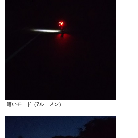
暗いモー
ド
（7ルーメン）