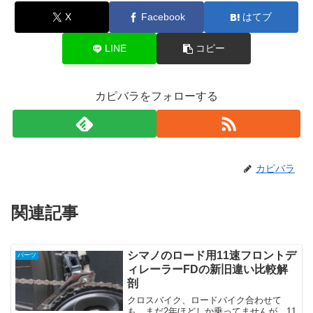
X
Facebook
はてブ
LINE
コピー
カピバラをフォローする
カピバラ
関連記事
シマノのロード用11速フロントデ
パーツ
ィレーラーFDの新旧違い比較解
剖
クロスバイク、ロードバイク合わせて
も、まだ2年ほどしか乗ってませんが、11