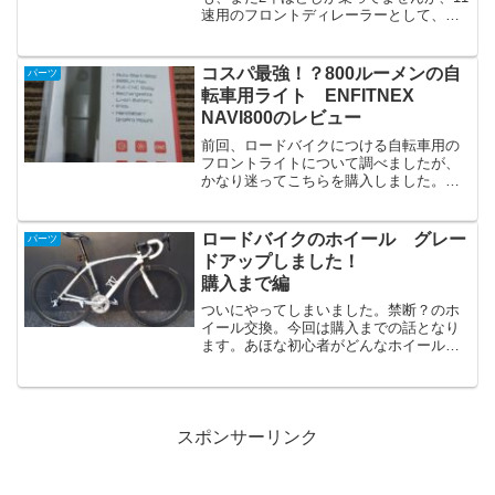
速用のフロントディレーラーとして、シ
マノのFD-5800、FD-6800、FD-5801、
FD-R8000を使用してきました（2年弱の
期間でどんだけ？って感じですね）...
コスパ最強！？800ルーメンの自
パーツ
転車用ライト ENFITNEX
NAVI800のレビュー
前回、ロードバイクにつける自転車用の
フロントライトについて調べましたが、
かなり迷ってこちらを購入しました。
ENFITNIX NAVI800というライトとなり
ます。前に調べてたのと違うの買ってん
の？！となりますが、ご容赦ください。
ロードバイクのホイール グレー
パーツ
こちらを購入...
ドアップしました！
購入まで編
ついにやってしまいました。禁断？のホ
イール交換。今回は購入までの話となり
ます。あほな初心者がどんなホイールを
購入したかご興味のある方は、続きをお
読みください。購入車付属ホイールから
グレードアップしたい方には、多少参考
となるかもしれません。ロ...
スポンサーリンク