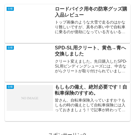
ロードバイク用冬の防寒グッズ購
全般
入品レビュー
トップ画像のような大雪で走るのはかな
り難しいですが、真冬の寒い中で自転車
に乗るのが億劫になっている方もいるか
もしれませんね。以前こちらで、真冬で
も自転車に乗るための防寒グッズについ
て記事を書きましたが、その後いろいろ
SPD-SL用クリート、黄色→青へ
全般
追加購入していますので、...
交換しました
クリート変えました。先日購入したSPD-
SL用ビンディングシューズには、中古な
がらクリートが取り付けられていまし
た。シマノの黄色、SM-SH11という型番
のものです。シマノのSPD-SLペダルを購
入すると大概のモデルに付属されていま
もしもの備え、絶対必要です！自
全般
す。この...
転車保険のすすめ。
皆さん、自転車保険入っていますか？も
しもの時の備えとして自転車保険には入
っておきましょう！で記事が終わってし
まっては元も子もないのですが、カピバ
ラは入っていませんでした。しかし、昨
今、各自治体で異なりますが、自転車保
険義務化の流れ、方向性と...
スポンサーリンク