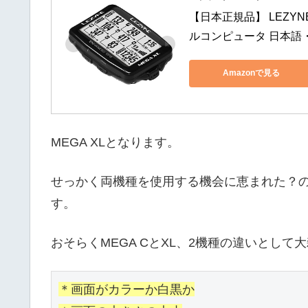
【日本正規品】 LEZYN
ルコンピュータ 日本語・縦
Amazonで見る
MEGA XLとなります。
せっかく両機種を使用する機会に恵まれた？
す。
おそらくMEGA CとXL、2機種の違いとし
＊画面がカラーか白黒か
